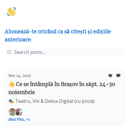
🚩
🍽️
🛍️
🤝 Colaborări
Activități
Mâncare
Shopping
Cu
Abonează-te oricând ca să citești și edițiile
anterioare:
Nov 24, 2025
👋 Ce se întâmplă în Brașov în săpt. 24-30
noiembrie
🎭 Teatru, Vin & Detox Digital (cu pizza)
Alex Vita, +1