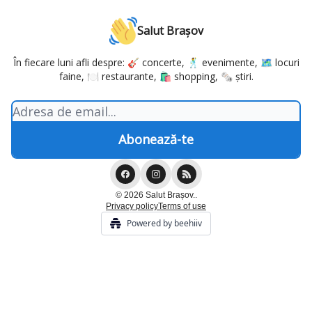
Salut Brașov
În fiecare luni afli despre: 🎸 concerte, 🕺 evenimente, 🗺️ locuri
faine, 🍽️ restaurante, 🛍️ shopping, 🗞️ știri.
© 2026 Salut Brașov..
Privacy policy
Terms of use
Powered by beehiiv