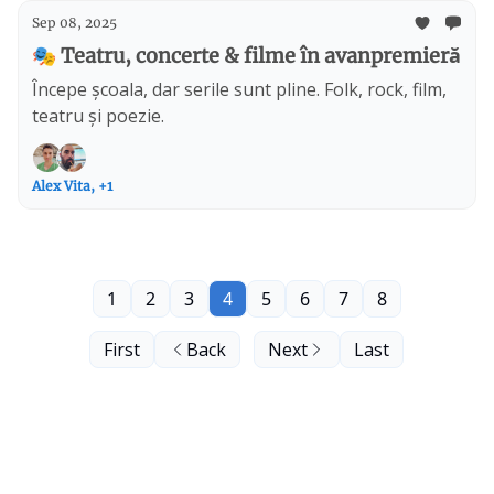
Sep 08, 2025
🎭 Teatru, concerte & filme în avanpremieră
Începe școala, dar serile sunt pline. Folk, rock, film,
teatru și poezie.
Alex Vita, +1
1
2
3
4
5
6
7
8
First
Back
Next
Last