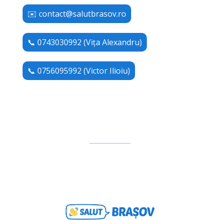
✉️
contact@salutbrasov.ro
📞 0743030992 (Vița Alexandru)
📞 0756095992 (Victor Ilioiu)