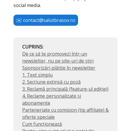
social media.
✉️
contact@salutbrasov.ro
CUPRINS:
De ce să te promovezi într-un
newsletter, nu pe site-uri de știri
Sponsorizări plătite în newsletter
1. Text simplu
2. Secțiune extinsă cu poză
3. Reclamă principală (feature-ul ediției)
4. Reclame personalizate și
abonamente
Parteneriate cu comision (tip affiliate) &
oferte speciale
Cum funcționează