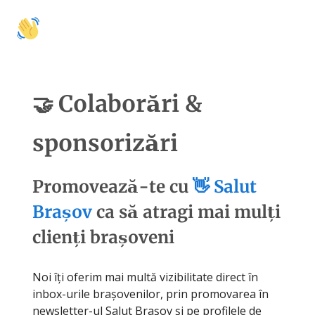
🚩
🍽️
🛍️
🤝 Colaborări
Activități
Mâncare
Shopping
Cu
Colaborări &
🤝
sponsorizări
Promovează-te cu
👋
Salut
Brașov
ca să atragi mai mulți
clienți brașoveni
Noi îți oferim mai multă vizibilitate direct în
inbox-urile brașovenilor, prin promovarea în
newsletter-ul Salut Brașov și pe profilele de