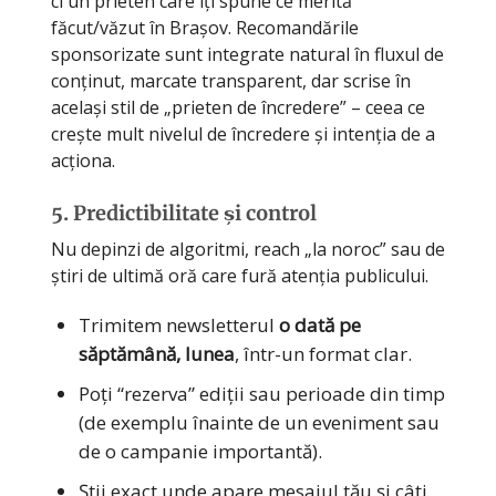
ci un prieten care îți spune ce merită
făcut/văzut în Brașov. Recomandările
sponsorizate sunt integrate natural în fluxul de
conținut, marcate transparent, dar scrise în
același stil de „prieten de încredere” – ceea ce
crește mult nivelul de încredere și intenția de a
acționa.
5. Predictibilitate și control
Nu depinzi de algoritmi, reach „la noroc” sau de
știri de ultimă oră care fură atenția publicului.
Trimitem newsletterul
o dată pe
săptămână, lunea
, într-un format clar.
Poți “rezerva” ediții sau perioade din timp
(de exemplu înainte de un eveniment sau
de o campanie importantă).
Știi exact unde apare mesajul tău și câți