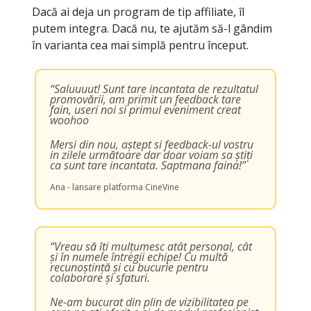
Dacă ai deja un program de tip affiliate, îl
putem integra. Dacă nu, te ajutăm să-l gândim
în varianta cea mai simplă pentru început.
“Saluuuut! Sunt tare incantata de rezultatul
promovării, am primit un feedback tare
fain, useri noi si primul eveniment creat
woohoo
Mersi din nou, aștept si feedback-ul vostru
in zilele următoare dar doar voiam sa știți
ca sunt tare incantata. Saptmana faina!”
Ana - lansare platforma CineVine
“Vreau să îți mulțumesc atât personal, cât
și în numele întregii echipe! Cu multă
recunoștință și cu bucurie pentru
colaborare și sfaturi.
Ne-am bucurat din plin de vizibilitatea pe