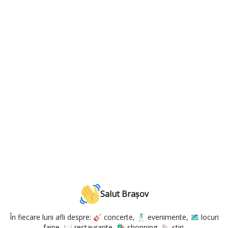
Salut Brașov
În fiecare luni afli despre: 🎸 concerte, 🕺 evenimente, 🗺️ locuri
faine, 🍽️ restaurante, 🛍️ shopping, 🗞️ știri.