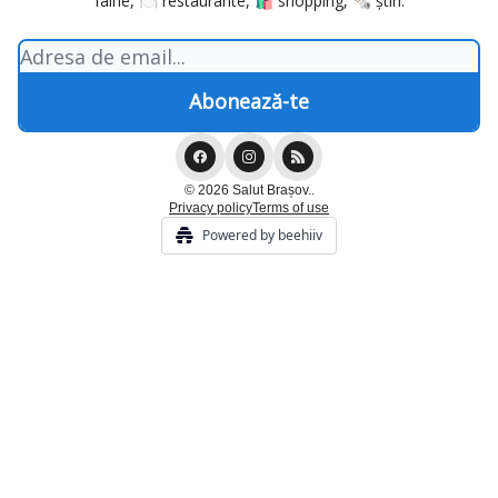
faine, 🍽️ restaurante, 🛍️ shopping, 🗞️ știri.
© 2026 Salut Brașov..
Privacy policy
Terms of use
Powered by beehiiv