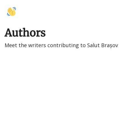
🚩
🍽️
🛍️
🤝 Colaborări
Activități
Mâncare
Shopping
Cu
Authors
Meet the writers contributing to
Salut Brașov