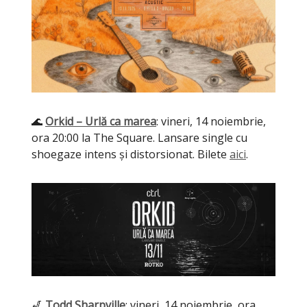
🌊
Orkid – Urlă ca marea
: vineri, 14 noiembrie,
ora 20:00 la The Square. Lansare single cu
shoegaze intens și distorsionat. Bilete
aici
.
🎷
Todd Sharpville
: vineri, 14 noiembrie, ora