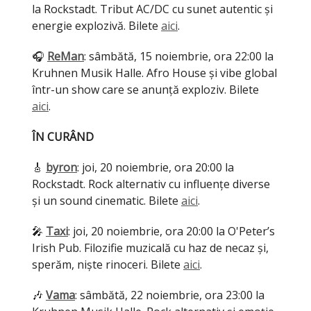
la Rockstadt. Tribut AC/DC cu sunet autentic și
energie explozivă. Bilete
aici
.
🎧
ReMan
: sâmbătă, 15 noiembrie, ora 22:00 la
Kruhnen Musik Halle. Afro House și vibe global
într-un show care se anunță exploziv. Bilete
aici
.
ÎN CURÂND
🎸
byron
: joi, 20 noiembrie, ora 20:00 la
Rockstadt. Rock alternativ cu influențe diverse
și un sound cinematic. Bilete
aici
.
🎤
Taxi
: joi, 20 noiembrie, ora 20:00 la O'Peter’s
Irish Pub. Filozifie muzicală cu haz de necaz și,
sperăm, niște rinoceri. Bilete
aici
.
🎶
Vama
: sâmbătă, 22 noiembrie, ora 23:00 la