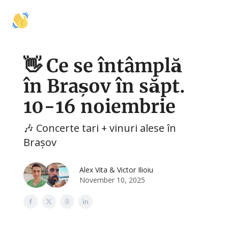
🚩
🍽️
🛍️
🤝 Colaborări
Activități
Mâncare
Shopping
Cu
👋 Ce se întâmplă
în Brașov în săpt.
10-16 noiembrie
🎶 Concerte tari + vinuri alese în
Brașov
Alex Vita & Victor Ilioiu
November 10, 2025