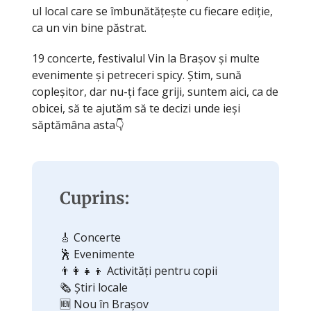
ul local care se îmbunătățește cu fiecare ediție,
ca un vin bine păstrat.
19 concerte, festivalul Vin la Brașov și multe
evenimente și petreceri spicy. Știm, sună
copleșitor, dar nu-ți face griji, suntem aici, ca de
obicei, să te ajutăm să te decizi unde ieși
săptămâna asta👇
Cuprins:
🎸 Concerte
🕺 Evenimente
👨‍👩‍👧‍👦 Activități pentru copii
🗞️ Știri locale
🆕 Nou în Brașov