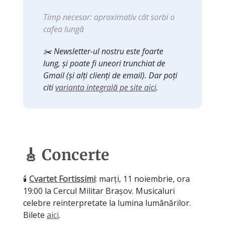
Timp necesar: aproximativ cât sorbi o
cafea lungă
✂️ Newsletter-ul nostru este foarte
lung, și poate fi uneori trunchiat de
Gmail (și alți clienți de email). Dar poți
citi
varianta integrală pe site aici
.
🎸 Concerte
🕯️
Cvartet Fortissimi
: marți, 11 noiembrie, ora
19:00 la Cercul Militar Brașov. Musicaluri
celebre reinterpretate la lumina lumânărilor.
Bilete
aici
.