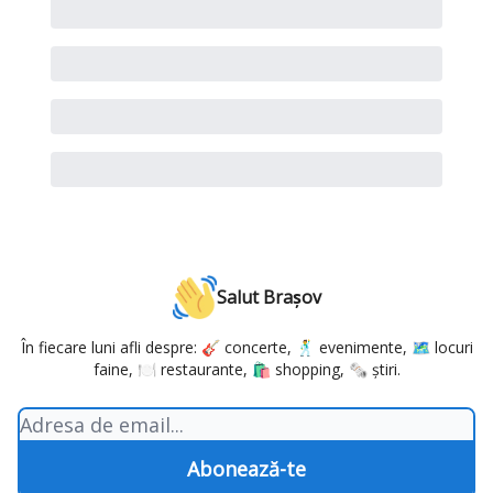
Salut Brașov
În fiecare luni afli despre: 🎸 concerte, 🕺 evenimente, 🗺️ locuri
faine, 🍽️ restaurante, 🛍️ shopping, 🗞️ știri.