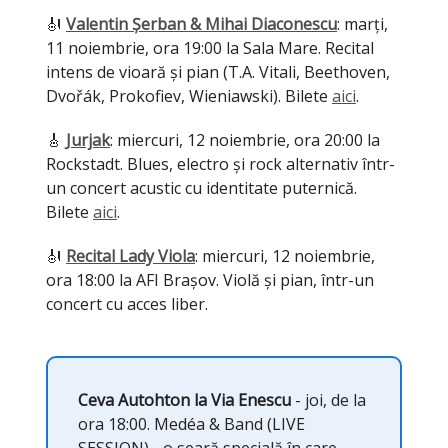
🎻
Valentin Șerban & Mihai Diaconescu
: marți,
11 noiembrie, ora 19:00 la Sala Mare. Recital
intens de vioară și pian (T.A. Vitali, Beethoven,
Dvořák, Prokofiev, Wieniawski). Bilete
aici
.
🎸
Jurjak
: miercuri, 12 noiembrie, ora 20:00 la
Rockstadt. Blues, electro și rock alternativ într-
un concert acustic cu identitate puternică.
Bilete
aici
.
🎻
Recital Lady Viola
: miercuri, 12 noiembrie,
ora 18:00 la AFI Brașov. Violă și pian, într-un
concert cu acces liber.
Ceva Autohton la Via Enescu
- joi, de la
ora 18:00. Medéa & Band (LIVE