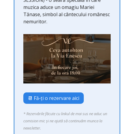
SESSION) - o seară specială în care
muzica aduce un omagiu Mariei
Tănase, simbol al cântecului românesc
nemuritor.
📆 Fă-ți o rezervare aici
* Rezervările făcute cu linkul de mai sus ne aduc un
comision mic și ne ajută să continuăm munca la
newsletter.