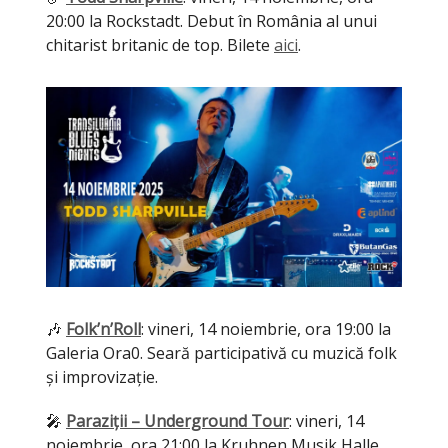
20:00 la Rockstadt. Debut în România al unui
chitarist britanic de top. Bilete
aici
.
🎶
Folk’n’Roll
: vineri, 14 noiembrie, ora 19:00 la
Galeria Ora0. Seară participativă cu muzică folk
și improvizație.
🎤
Paraziții – Underground Tour
: vineri, 14
noiembrie, ora 21:00 la Kruhnen Musik Halle.