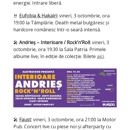
energie. Intrare liberă.
🤘
Eufobia & Hakairi
: vineri, 3 octombrie, ora
19:00 la Tâmplărie. Death metal bulgăresc și
hardcore românesc într-o seară intensă.
🎤
Andrieș – Interioare / Rock’n’Roll
: vineri, 3
octombrie, ora 19:30 la Sala Patria. Primele
albume live, în ediție de colecție. Bilete
aici
.
🎤
Faust
: vineri, 3 octombrie, ora 21:00 la Motor
Pub. Concert live cu piese noi și afterparty cu