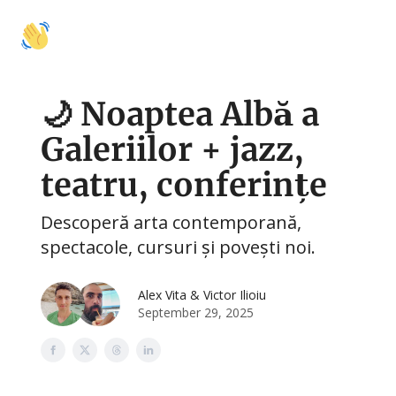
🚩
🍽️
🛍️
🤝 Colaborări
Activități
Mâncare
Shopping
Cu
🌙 Noaptea Albă a
Galeriilor + jazz,
teatru, conferințe
Descoperă arta contemporană,
spectacole, cursuri și povești noi.
Alex Vita & Victor Ilioiu
September 29, 2025