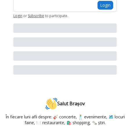
Login
Login
or
Subscribe
to participate
.
Salut Brașov
În fiecare luni afli despre: 🎸 concerte, 🕺 evenimente, 🗺️ locuri
faine, 🍽️ restaurante, 🛍️ shopping, 🗞️ știri.