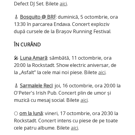
Defect DJ Set. Bilete
aici
.
🎸
Bosquito @ BRF
: duminică, 5 octombrie, ora
13:30 în parcarea Endava. Concert exploziv
după cursele de la Brașov Running Festival.
ÎN CURÂND
🎤
Luna Amară
: sâmbătă, 11 octombrie, ora
20:00 la Rockstadt. Show electric aniversar, de
la „Asfalt” la cele mai noi piese. Bilete
aici
.
🎸
Sarmalele Reci
: joi, 16 octombrie, ora 20:00 la
O'Peter's Irish Pub. Concert plin de umor și
muzică cu mesaj social. Bilete
aici
.
🌕
om la lună
: vineri, 17 octombrie, ora 20:30 la
Rockstadt. Concert intens cu piese de pe toate
cele patru albume. Bilete
aici
.