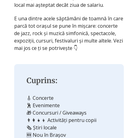
local mai așteptat decât ziua de salariu.
E una dintre acele săptămâni de toamnă în care
parcă tot orașul se pune în mișcare: concerte
de jazz, rock și muzică simfonică, spectacole,
expoziții, cursuri, festivaluri și multe altele. Vezi
mai jos ce ți se potrivește 👇
Cuprins:
🎸 Concerte
🕺 Evenimente
🎁 Concursuri / Giveaways
👨‍👩‍👧‍👦 Activități pentru copii
🗞️ Știri locale
🆕 Nou în Brașov