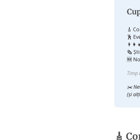
Cup
🎸 Co
🕺 Ev
👨‍👩‍
🗞️ Șt
🆕 No
Timp 
✂️ New
(și al
🎸 Co