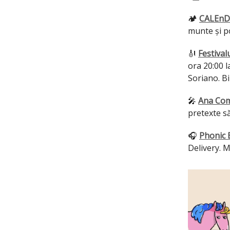
🏕️
CALEnD
munte și p
🎻
Festival
ora 20:00 l
Soriano. B
🎤
Ana Co
pretexte să
🎧
Phonic 
Delivery. M