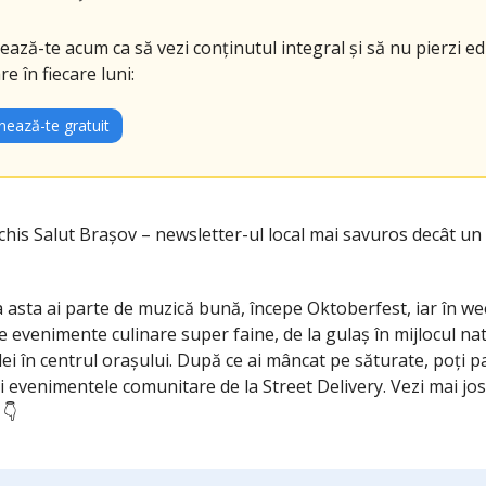
ază-te acum ca să vezi conținutul integral și să nu pierzi edi
re în fiecare luni:
ează-te gratuit
chis Salut Brașov – newsletter-ul local mai savuros decât un
asta ai parte de muzică bună, începe Oktoberfest, iar în we
evenimente culinare super faine, de la gulaș în mijlocul natur
dei în centrul orașului. După ce ai mâncat pe săturate, poți pa
și evenimentele comunitare de la Street Delivery. Vezi mai jos
👇