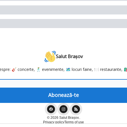
Salut Brașov
 despre: 🎸 concerte, 🕺 evenimente, 🗺️ locuri faine, 🍽️ restaurante, 🛍️
© 2026 Salut Brașov..
Privacy policy
Terms of use