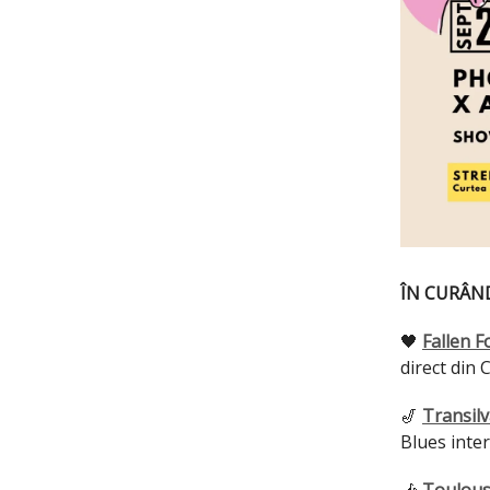
ÎN CURÂN
🖤
Fallen F
direct din C
🎷
Transilv
Blues inter