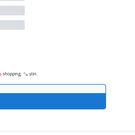
 shopping, 🗞️ știri.