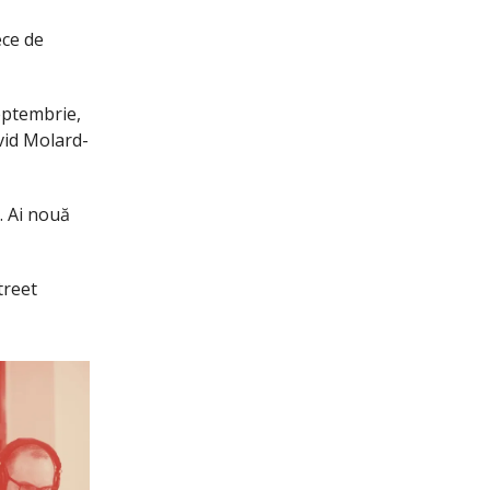
ece de
septembrie,
avid Molard-
. Ai nouă
treet