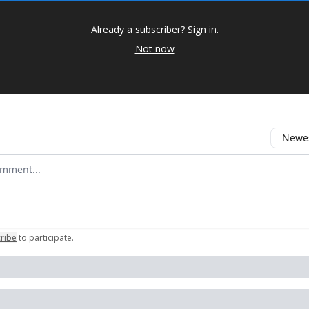
Already a subscriber?
Sign in
.
Not now
Newes
 comment
ribe
to participate
.