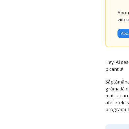
Abone
viitoa
Abon
Hey! Ai des
picant 🌶️
Săptămâna 
grămadă de 
mai iuți ar
atelierele 
programul 