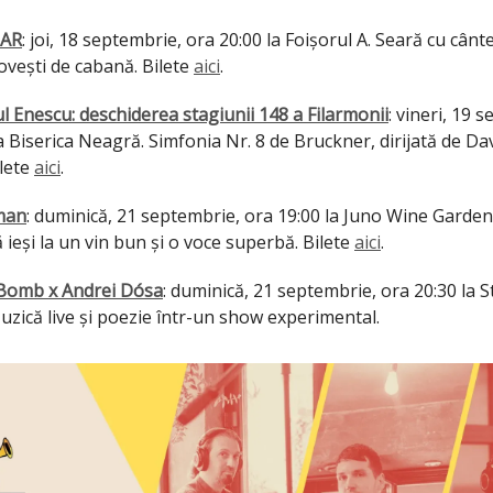
AR
: joi, 18 septembrie, ora 20:00 la Foișorul A. Seară cu cânt
ovești de cabană. Bilete
aici
.
ul Enescu: deschiderea stagiunii 148 a Filarmonii
: vineri, 19 
a Biserica Neagră. Simfonia Nr. 8 de Bruckner, dirijată de D
ilete
aici
.
man
: duminică, 21 septembrie, ora 19:00 la Juno Wine Garden
 ieși la un vin bun și o voce superbă. Bilete
aici
.
Bomb x Andrei Dósa
: duminică, 21 septembrie, ora 20:30 la S
uzică live și poezie într-un show experimental.