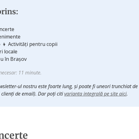
rins:
ncerte
enimente
👧‍👦 Activități pentru copii
iri locale
u în Brașov
necesar: 11 minute.
sletter-ul nostru este foarte lung, și poate fi uneori trunchiat d
ți clienți de email). Dar poți citi
varianta integrală pe site aici
.
ncerte