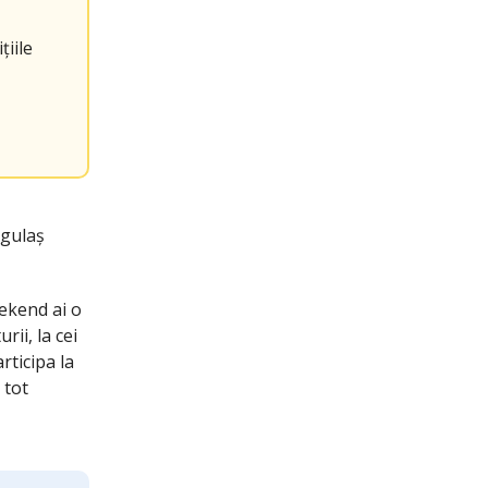
țiile
 gulaș
ekend ai o
ii, la cei
rticipa la
 tot