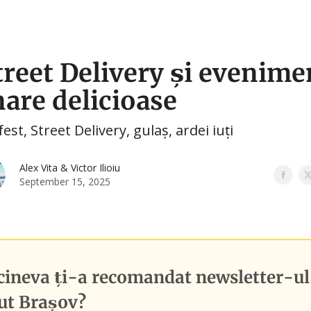
🛍️ Shopping
🧑‍🎓 Cursuri
🤳 Social Media
Street Delivery și evenim
nare delicioase
st, Street Delivery, gulaș, ardei iuți
Alex Vita & Victor Ilioiu
September 15, 2025
cineva ți-a recomandat newsletter-ul
ut Brașov
?