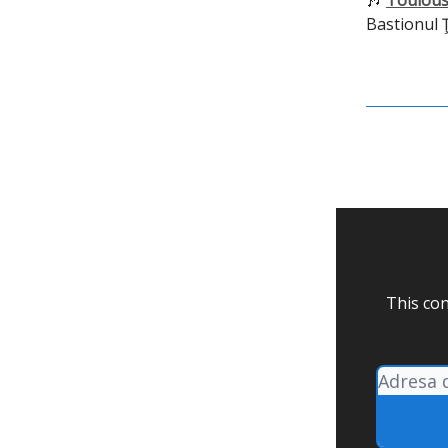
🎶
Toulous
Bastionul Ţ
This con