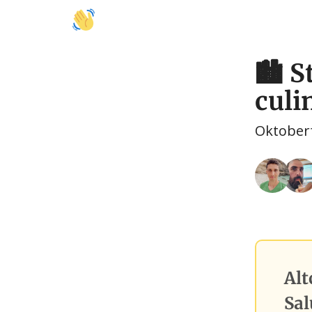
🚩 Activități
🍽️ Mâncare
🤝 Colaborări
🏙️ 
culi
Oktoberfe
Alt
Sal