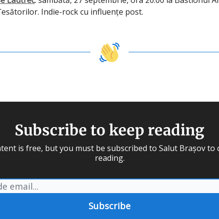
e Lautrec
: sâmbătă, 27 septembrie, ora 20:00 la Bastionul Art
esătorilor. Indie-rock cu influențe post.
Subscribe to keep reading
tent is free, but you must be subscribed to Salut Brașov to
reading.