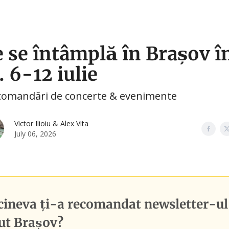
🛍️ Shopping
🧑‍🎓 Cursuri
🤳 Social Media
 se întâmplă în Brașov î
. 6-12 iulie
comandări de concerte & evenimente
Victor Ilioiu & Alex Vita
July 06, 2026
cineva ți-a recomandat newsletter-ul
ut Brașov
?