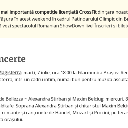
 mai importantă competiție licențiată CrossFit
din țara noast
fășura în acest weekend în cadrul Patinoarului Olimpic din B
ă vezi spectacolul Romanian ShowDown live!
Înscrieri și bilet
ncerte
Magisterra
: marți, 7 iulie, ora 18:00 la Filarmonica Brașov. Rec
sterra, într-un cadru intim, numai bun pentru muzică ascult
e Bellezza ~ Alexandra Știrban și Maxim Belciug
: miercuri, 8
aldkafe. Soprana Alexandra Știrban și chitaristul Maxim Belc
, romanțe și canțonete de Händel, Mozart și Puccini, pe tera
a orașului.