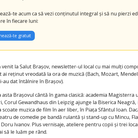
ază-te acum ca să vezi conținutul integral și să nu pierzi edi
re în fiecare luni:
ează-te gratuit
venit la Salut Brașov, newsletter-ul local cu mai mulți comp
ât ai reținut vreodată la ora de muzică (Bach, Mozart, Mende
-au dat întâlnire în Brașov).
asta Brașovul cântă în gama clasică: academia Magisterra u
ri, Corul Gewandhaus din Leipzig ajunge la Biserica Neagră, 
 scoate muzica de film în aer liber, în Piața Sfântul Ioan. Dac
 teatru de comedie pe bandă rulantă și stand-up cu Mincu, Fl
 Doru Ivanov. Plus vernisaje, ateliere pentru copii și trei loca
ai să le luăm pe rând.