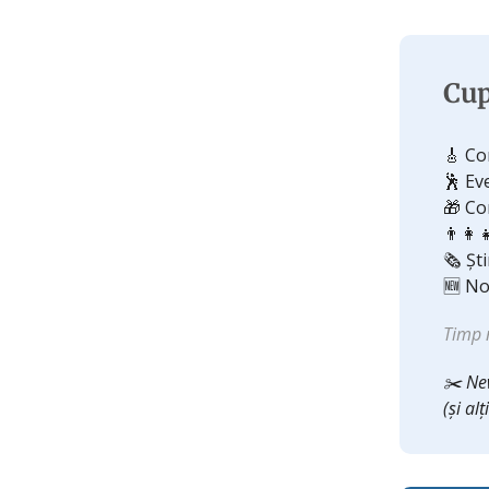
Cup
🎸 Co
🕺 Ev
🎁 Co
👨‍👩‍
🗞️ Șt
🆕 No
Timp 
✂️ New
(și al