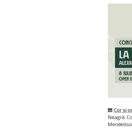
🎹
Cor și 
Neagră. Co
Mendelssoh