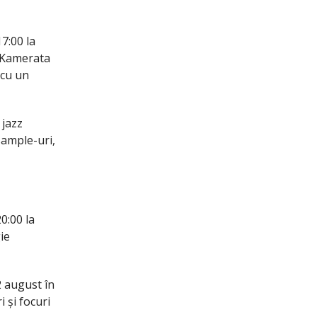
17:00 la
 Kamerata
 cu un
 jazz
sample-uri,
20:00 la
ie
2 august în
 și focuri