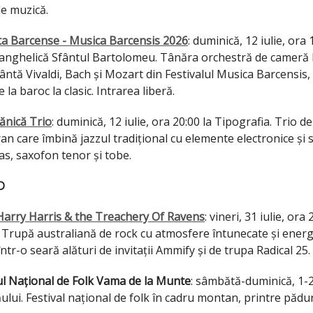
e muzică.
a Barcense - Musica Barcensis 2026
: duminică, 12 iulie, ora 
vanghelică Sfântul Bartolomeu. Tânăra orchestră de cameră
ntă Vivaldi, Bach și Mozart din Festivalul Musica Barcensis,
la baroc la clasic. Intrarea liberă.
ănică Trio
: duminică, 12 iulie, ora 20:00 la Tipografia. Trio de
n care îmbină jazzul tradițional cu elemente electronice și 
as, saxofon tenor și tobe.
D
Harry Harris & the Treachery Of Ravens
: vineri, 31 iulie, ora 
 Trupă australiană de rock cu atmosfere întunecate și energ
într-o seară alături de invitații Ammify și de trupa Radical 25.
ul Național de Folk Vama de la Munte
: sâmbătă-duminică, 1-
ui. Festival național de folk în cadru montan, printre păduri