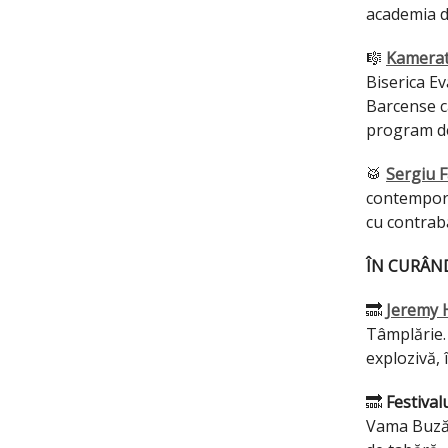
academia d
🎼
Kamerat
Biserica E
Barcense câ
program de 
🥁
Sergiu F
contempora
cu contrab
ÎN CURÂN
🔜
Jeremy 
Tâmplărie.
explozivă, 
🔜
Festival
Vama Buzăul