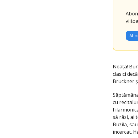
Abone
viitoa
Abon
Neața! Bun 
clasici dec
Bruckner și
Săptămâna 
cu recitalu
Filarmonica
să râzi, ai
Buzilă, sau
încercat. H