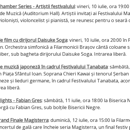
hamber Series - Artiștii festivalului
: vineri, 10 iulie, ora 19:00
de Muzică (Auditorium Hall). Artiștii invitați ai Festivalului M
violoniști, violoncelist și pianistă, se reunesc pentru o seară
e film cu dirijorul Daisuke Soga
: vineri, 10 iulie, ora 20:00 în 
an. Orchestra simfonică a Filarmonicii Brașov cântă coloane 
 liber, sub bagheta dirijorului Daisuke Soga. Intrarea liberă.
de muzică japoneză în cadrul Festivalului Tanabata
: sâmbătă, 
n Piața Sfântul Ioan. Soprana Chieri Kawai și tenorul Șerban
eze și lieduri germane, în cadrul Festivalului Tanabata, aco
rea liberă.
ights - Fabian Gres
: sâmbătă, 11 iulie, ora 18:00 la Biserica
orgă cu Fabian Gres, sub bolțile Bisericii Negre.
rand Finale Magisterra
: duminică, 12 iulie, ora 15:00 la Filar
certul de gală care încheie seria Magisterra, un final festiv