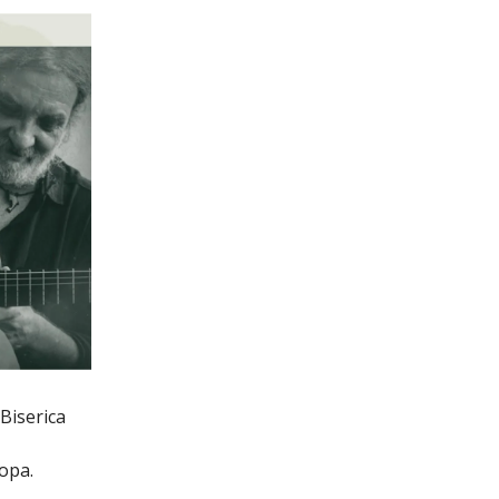
a Biserica
opa.