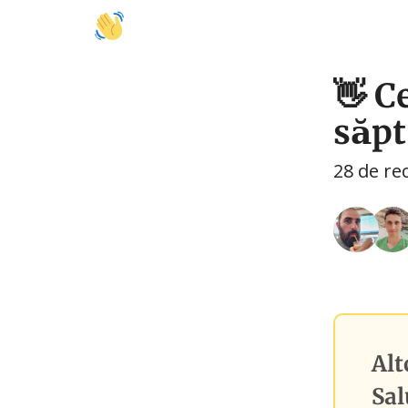
🚩 Activități
🍽️ Mâncare
🤝 Colaborări
👋 Ce
săpt
28 de re
Alt
Sal