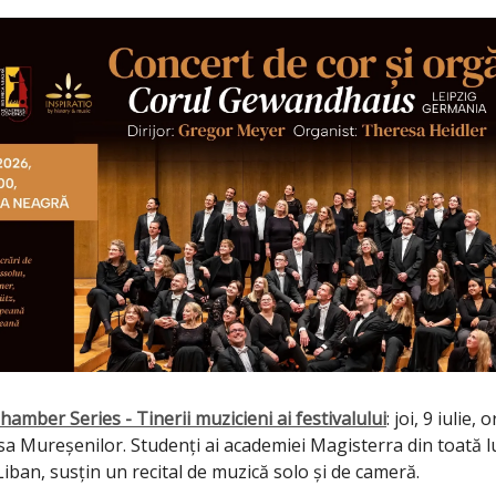
hamber Series - Tinerii muzicieni ai festivalului
: joi, 9 iulie, 
a Mureșenilor. Studenți ai academiei Magisterra din toată l
iban, susțin un recital de muzică solo și de cameră.