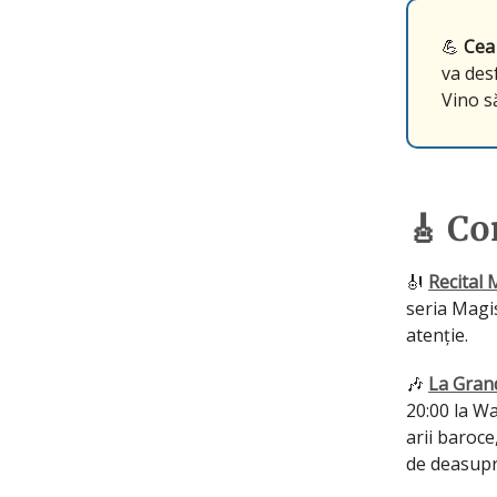
💪
Cea
va des
Vino s
🎸 Co
🎻
Recital 
seria Magi
atenție.
🎶
La Grand
20:00 la W
arii baroce
de deasupr