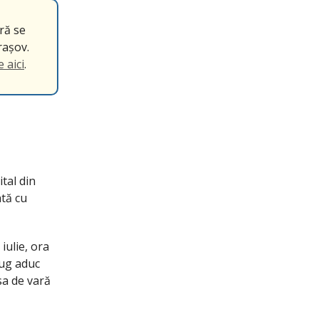
ră se
rașov.
e aici
.
ital din
ată cu
 iulie, ora
iug aduc
sa de vară