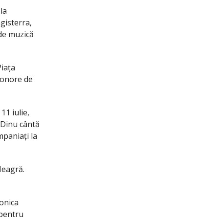
 la
agisterra,
 de muzică
Piața
sonore de
11 iulie,
 Dinu cântă
mpaniați la
 Neagră.
monica
 pentru