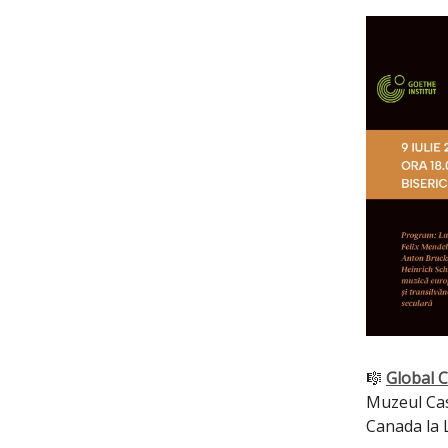
🎼
Global C
Muzeul Cas
Canada la L