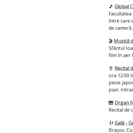
🎵
Global C
Facultatea 
între care 
de cameră.
🎬
Muzică d
Sfântul Io
film în aer
🎐
Recital 
ora 12:00 î
piese japon
pian. Intra
🎹
Organ N
Recital de 
🎻
Gală - G
Brașov. Con