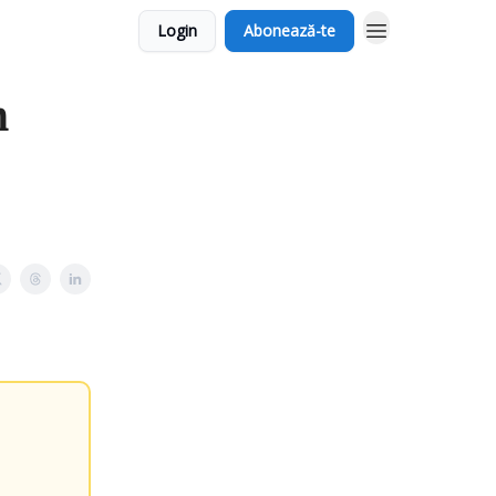
Login
Abonează-te
n