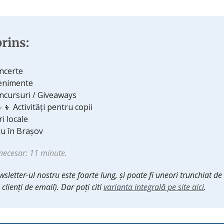
rins:
ncerte
enimente
ncursuri / Giveaways
👧‍👦 Activități pentru copii
iri locale
u în Brașov
necesar: 11 minute.
sletter-ul nostru este foarte lung, și poate fi uneori trunchiat d
ți clienți de email). Dar poți citi
varianta integrală pe site aici
.