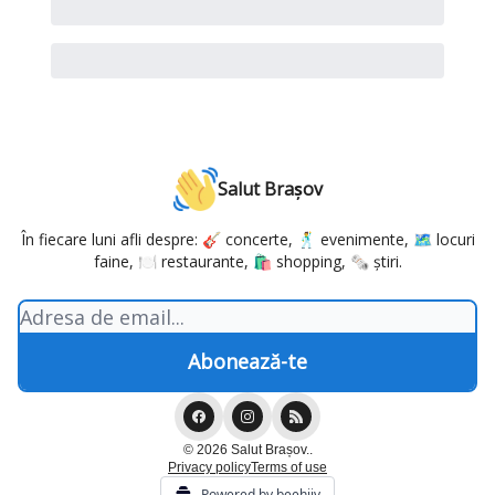
Salut Brașov
În fiecare luni afli despre: 🎸 concerte, 🕺 evenimente, 🗺️ locuri
faine, 🍽️ restaurante, 🛍️ shopping, 🗞️ știri.
© 2026 Salut Brașov..
Privacy policy
Terms of use
Powered by beehiiv