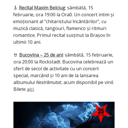
🎸
Recital Maxim Belciug
: sâmbătă, 15
februarie, ora 19:00 la Ora0. Un concert intim și
emoționant al “chitaristului încântărilor”, cu
muzică clasică, tangouri, flamenco și ritmuri
romantice. Primul recital susținut la Brașov în
ultimii 10 ani.
🤘
Bucovina – 25 de ani
: sâmbătă, 15 februarie,
ora 20:00 la Rockstadt. Bucovina celebrează un
sfert de secol de activitate cu un concert
special, marcând și 10 ani de la lansarea
albumului
Nestrămutat
, acum disponibil pe vinil.
Bilete
aici
.