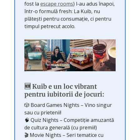
fost la
escape rooms
) l-au adus înapoi,
într-o formulă fresh: La Kuib, nu
plătești pentru consumație, ci pentru
timpul petrecut acolo.
🆕
Kuib e un loc vibrant
pentru iubitorii de jocuri:
🎲 Board Games Nights – Vino singur
sau cu prietenii!
🧠 Quiz Nights – Competiție amuzantă
de cultura generală (cu premii!)
🎬 Movie Nights – Seri tematice cu