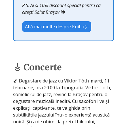
P.S. Ai și 10% discount special pentru că
citești Salut Brașov
🎁
Află mai multe despre Kuib 👉
🎸 Concerte
🎷
Degustare de jazz cu Viktor Tóth
: marți, 11
februarie, ora 20:00 la Tipografia. Viktor Tóth,
somelierul de jazz, revine la Brașov pentru o
degustare muzicală inedită. Cu saxofon live și
explicații captivante, te va ghida prin
subtilitățile jazzului într-o experiență acustică
unică. Și ca de obicei, la prețul biletului,