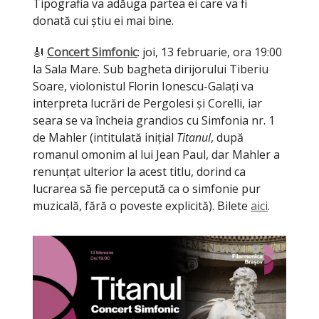
Tipografia va adăuga partea ei care va fi
donată cui știu ei mai bine.
🎻
Concert Simfonic
: joi, 13 februarie, ora 19:00
la Sala Mare. Sub bagheta dirijorului Tiberiu
Soare, violonistul Florin Ionescu-Galați va
interpreta lucrări de Pergolesi și Corelli, iar
seara se va încheia grandios cu Simfonia nr. 1
de Mahler (intitulată inițial
Titanul
, după
romanul omonim al lui Jean Paul, dar Mahler a
renunțat ulterior la acest titlu, dorind ca
lucrarea să fie percepută ca o simfonie pur
muzicală, fără o poveste explicită). Bilete
aici
.