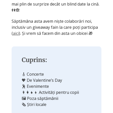
mai plin de surprize decât un blind date la cină.
👫🙈
Săptămâna asta avem niște colaborări noi,
inclusiv un giveaway fain la care poți participa
(
aici
). Și vrem să facem din asta un obicei 🎁
Cuprins:
🎸 Concerte
💖 De Valentine’s Day
🕺 Evenimente
👨‍👩‍👧‍👦 Activități pentru copii
🖼️ Poza săptămânii
🗞️ Știri locale