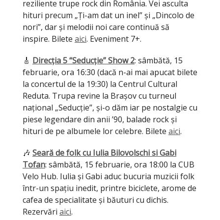
reziliente trupe rock din România. Vei asculta
hituri precum „Ți-am dat un inel” și „Dincolo de
nori”, dar și melodii noi care continuă să
inspire. Bilete
aici
. Eveniment 7+.
🎸
Direcția 5 “Seducție” Show 2
: sâmbătă, 15
februarie, ora 16:30 (dacă n-ai mai apucat bilete
la concertul de la 19:30) la Centrul Cultural
Reduta. Trupa revine la Brașov cu turneul
național „Seducție”, și-o dăm iar pe nostalgie cu
piese legendare din anii ’90, balade rock și
hituri de pe albumele lor celebre. Bilete
aici
.
🎶
Seară de folk cu Iulia Bilovolschi si Gabi
Tofan
: sâmbătă, 15 februarie, ora 18:00 la CUB
Velo Hub. Iulia și Gabi aduc bucuria muzicii folk
într-un spațiu inedit, printre biciclete, arome de
cafea de specialitate și băuturi cu dichis.
Rezervări
aici
.