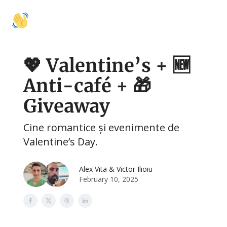
🚩
🍽️
🛍️
🤝 Colaborări
Activități
Mâncare
Shopping
Cu
💖 Valentine’s + 🆕
Anti-café + 🎁
Giveaway
Cine romantice și evenimente de
Valentine’s Day.
Alex Vita & Victor Ilioiu
February 10, 2025