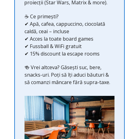
proiecții (Star Wars, Matrix & more).
☕ Ce primești?
✔ Apă, cafea, cappuccino, ciocolată
caldă, ceai – incluse
✔ Acces la toate board games
✔ Fussball & WiFi gratuit
✔ 15% discount la escape rooms
🍻 Vrei altceva? Găsești suc, bere,
snacks-uri. Poți să îți aduci băuturi &
să comanzi mâncare fără supra-taxe.