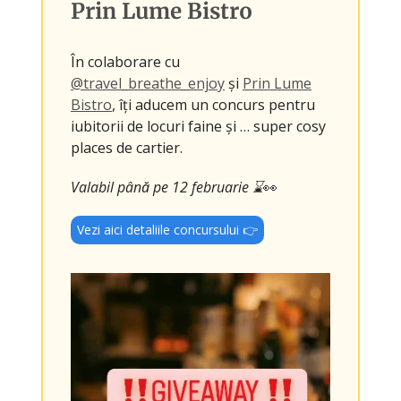
Prin Lume Bistro
În colaborare cu
@travel_breathe_enjoy
și
Prin Lume
Bistro
, îți aducem un concurs pentru
iubitorii de locuri faine și … super cosy
places de cartier.
Valabil până pe 12 februarie ⌛
👀
Vezi aici detaliile concursului 👉