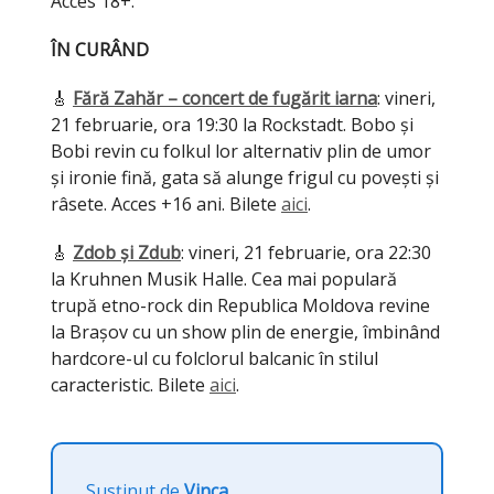
Acces 18+.
ÎN CURÂND
🎸
Fără Zahăr – concert de fugărit iarna
: vineri,
21 februarie, ora 19:30 la Rockstadt. Bobo și
Bobi revin cu folkul lor alternativ plin de umor
și ironie fină, gata să alunge frigul cu povești și
râsete. Acces +16 ani. Bilete
aici
.
🎸
Zdob și Zdub
: vineri, 21 februarie, ora 22:30
la Kruhnen Musik Halle. Cea mai populară
trupă etno-rock din Republica Moldova revine
la Brașov cu un show plin de energie, îmbinând
hardcore-ul cu folclorul balcanic în stilul
caracteristic. Bilete
aici
.
Susținut de
Vinca