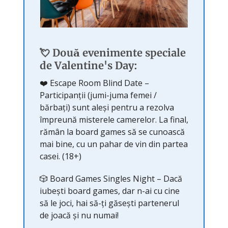
💘 Două evenimente speciale
de Valentine's Day:
❤️ Escape Room Blind Date –
Participanții (jumi-juma femei /
bărbați) sunt aleși pentru a rezolva
împreună misterele camerelor. La final,
rămân la board games să se cunoască
mai bine, cu un pahar de vin din partea
casei. (18+)
🎲 Board Games Singles Night – Dacă
iubești board games, dar n-ai cu cine
să le joci, hai să-ți găsești partenerul
de joacă și nu numai!