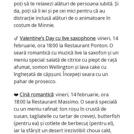
poți să te relaxezi alături de persoana iubită. Și
da, poți să îi iei și pe cei mici pentru că au
distracție inclusă alături de o animatoare în
costum de Minnie.
🎷
Valentine’s Day cu live saxophone
: vineri, 14
februarie, ora 18:00 la Restaurant Ponton. O
seară romantică cu muzică live la saxofon și un
meniu special: salată de citrice cu piept de rață
afumat, somon Wellington și lava cake cu
înghețată de căpșuni. Începeți seara cu un
pahar de prosecco.
❤️
Cină romantică
: vineri, 14 februarie, ora
18:00 la Restaurant Massimo. O seară specială
cu un meniu rafinat: ton roșu în crustă de
susan, tagliatelle cu tartar de creveți, butterfish
(pentru ea) și cotlete de berbecuț (pentru el),
iar la sfârșit un desert irezistibil: choux cald,