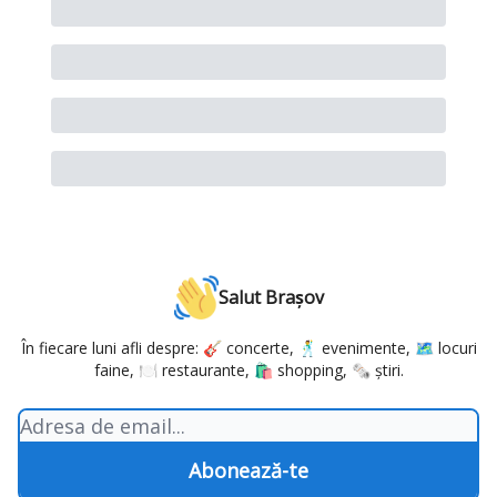
Salut Brașov
În fiecare luni afli despre: 🎸 concerte, 🕺 evenimente, 🗺️ locuri
faine, 🍽️ restaurante, 🛍️ shopping, 🗞️ știri.