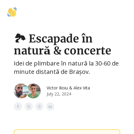
🚩
🍽️
🛍️
🤝 Colaborări
Activități
Mâncare
Shopping
Cu
🏞️ Escapade în
natură & concerte
Idei de plimbare în natură la 30-60 de
minute distantă de Brașov.
Victor Ilioiu & Alex Vita
July 22, 2024