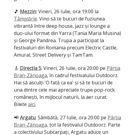
🎵
Mezzin
: Vineri, 26 Iulie, ora 19:00 la
Tâmplărie
. Vino să te bucuri de fuziunea
vibrantă între deep house, jazz și lounge a
duo-ului format din Yarra (Tania Maria Musina)
și George Pandrea. Trupa a participat la
festivaluri din Romania precum Electric Castle,
Amural, Street Delivery și TamTam.
🎸
Direcția 5
: Vineri, 26 Iulie, ora 20:00 pe
Pârtia
Bran-Zănoaga
, în cadrul festivalului Outdoorz.
Hai să asculți 'O fată ca ea' și să te bucuri de
una dintre cele mai apreciate trupe pop-rock
românești, în mijlocul naturii, la aer curat.
Bilete
aici
.
📢
Argatu
: Sâmbătă, 27 Iulie, ora 20:00 pe
Pârtia
Bran-Zănoaga
, tot la festivalul Outdoorz. Parte
a colectivului Subcarpați, Argatu aduce un