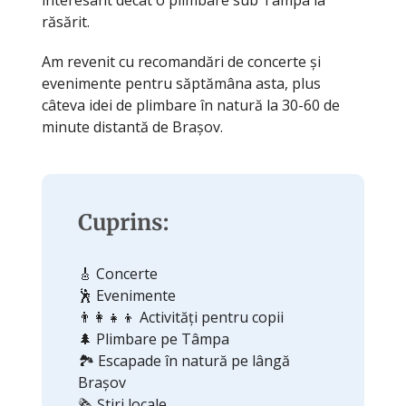
interesant decât o plimbare sub Tâmpa la
răsărit.
Am revenit cu recomandări de concerte și
evenimente pentru săptămâna asta, plus
câteva idei de plimbare în natură la 30-60 de
minute distantă de Brașov.
Cuprins:
🎸 Concerte
🕺 Evenimente
👨‍👩‍👧‍👦 Activități pentru copii
🌲 Plimbare pe Tâmpa
🏞️ Escapade în natură pe lângă
Brașov
🗞️ Știri locale