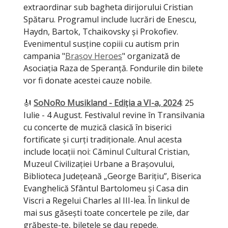
extraordinar sub bagheta dirijorului Cristian
Spătaru. Programul include lucrări de Enescu,
Haydn, Bartok, Tchaikovsky și Prokofiev.
Evenimentul susține copiii cu autism prin
campania "
Brașov Heroes
" organizată de
Asociația Raza de Speranță. Fondurile din bilete
vor fi donate acestei cauze nobile.
🎻
SoNoRo Musikland - Ediția a VI-a, 2024
: 25
Iulie - 4 August. Festivalul revine în Transilvania
cu concerte de muzică clasică în biserici
fortificate și curți tradiționale. Anul acesta
include locații noi: Căminul Cultural Cristian,
Muzeul Civilizației Urbane a Brașovului,
Biblioteca Județeană „George Barițiu”, Biserica
Evanghelică Sfântul Bartolomeu și Casa din
Viscri a Regelui Charles al III-lea. În linkul de
mai sus găsești toate concertele pe zile, dar
grăbește-te, biletele se dau repede.