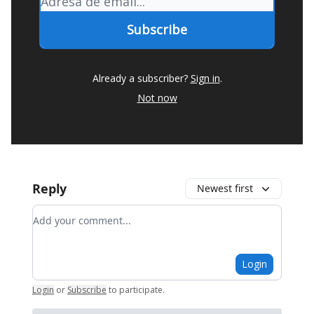
Already a subscriber?
Sign in
.
Not now
Reply
Newest first
Add your comment
Login
Login
or
Subscribe
to participate
.