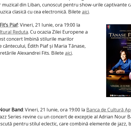
 muzical din Liban, cunoscut pentru show-urile captivante c
ica clasică cu cea electronică. Bilete
aici
.
it’s Piaf
: Vineri, 21 Iunie, ora 19:00 la
ltural Reduta
. Cu ocazia Zilei Europene a
est concert îmbină stilurile marilor
 cântecului, Édith Piaf și Maria Tănase,
retările Alexandrei Fits. Bilete
aici
.
 Nour Band
: Vineri, 21 Iunie, ora 19:00 la
Banca de Cultură Ap
azz Series revine cu un concert de excepție al Adrian Nour B
cută pentru stilul eclectic, care combină elemente de jazz, 