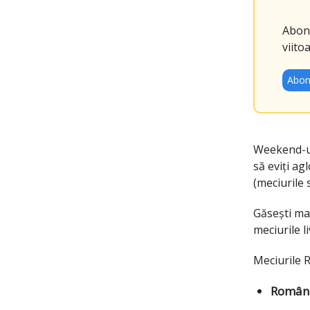
Abone
viitoa
Abon
Weekend-ul 
să eviți ag
(meciurile s
Găsești ma
meciurile l
Meciurile 
Români