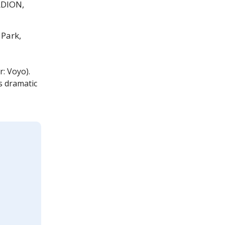
ADION,
 Park,
r: Voyo).
is dramatic