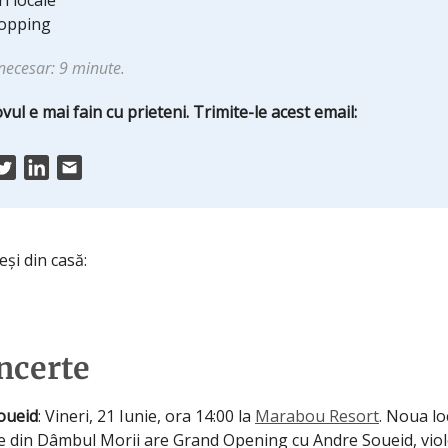
iri locale
hopping
necesar: 9 minute.
vul e mai fain cu prieteni. Trimite-le acest email:
eși din casă:
ncerte
oueid
: Vineri, 21 Iunie, ora 14:00 la
Marabou Resort
. Noua lo
 din Dâmbul Morii are Grand Opening cu Andre Soueid, violo