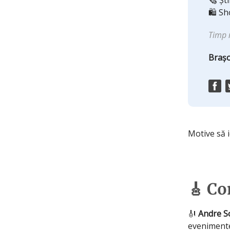
🗞️ Șt
🛍️ S
Timp 
Brașo
Motive să i
🎸 Co
🎻
Andre S
evenimente