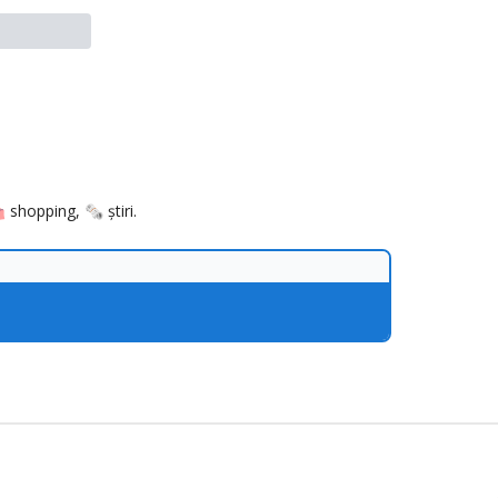
 shopping, 🗞️ știri.