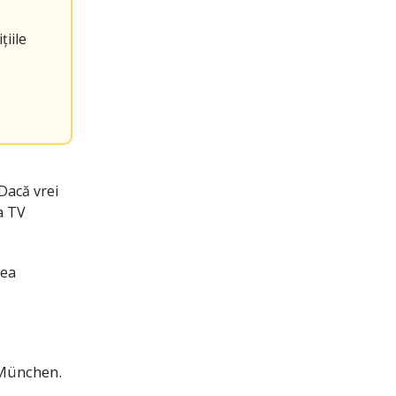
țiile
Dacă vrei
la TV
dea
 München.