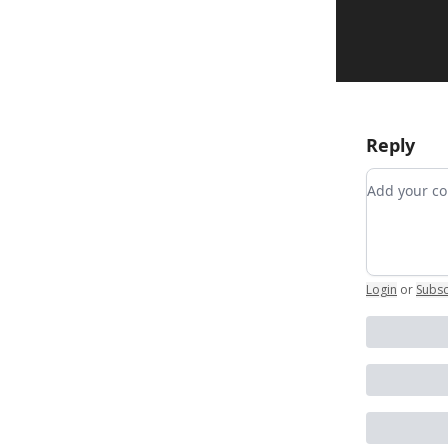
Reply
Add your
Login
or
Subsc