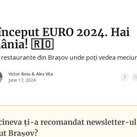
🛍️ Shopping
🧑‍🎓 Cursuri
🤳 Social Media
început EURO 2024. Hai
̂nia! 🇷🇴
 restaurante din Brașov unde poți vedea meciuri
Victor Ilioiu & Alex Vita
June 17, 2024
cineva ți-a recomandat newsletter-ul
ut Brașov
?