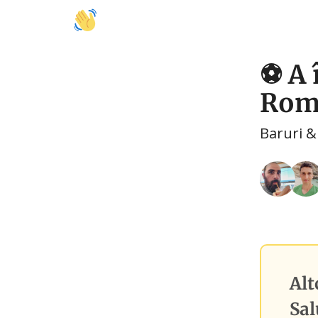
🚩 Activități
🍽️ Mâncare
🤝 Colaborări
⚽ A 
Roma
Baruri &
Alt
Sal