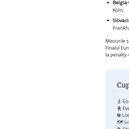
Belgia
Köln.
Slovac
Frankfu
Meciurile s
Finalul Eur
la penalty-
Cup
🎸 Co
🕺 Ev
⚽ Loc
🗺️ L