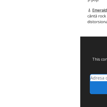
🎸
Emerald
cântă rock 
distorsiona
This con