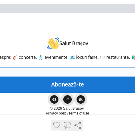
Salut Brașov
 despre: 🎸 concerte, 🕺 evenimente, 🗺️ locuri faine, 🍽️ restaurante, 🛍️
© 2026 Salut Brașov..
Privacy policy
Terms of use
Powered by beehiiv