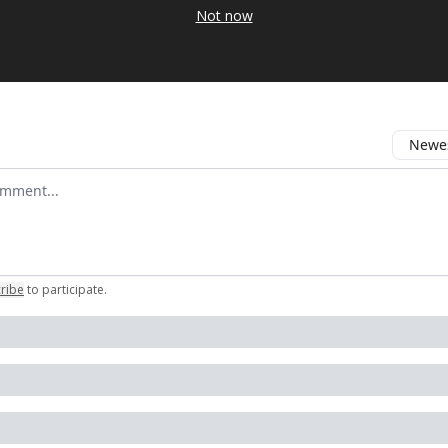
Not now
Newes
 comment
ribe
to participate
.