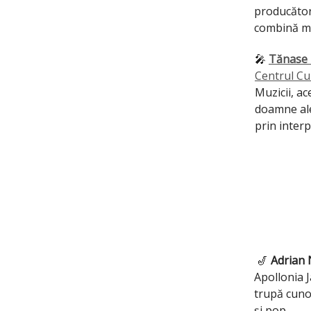
producător
combină muz
🎤
Tănase F
Centrul Cu
Muzicii, ac
doamne ale
prin interp
🎷
Adrian
Apollonia J
trupă cunos
și pop.