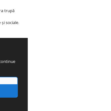
ra trupă
și sociale.
 continue