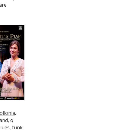
are
ollonia
.
and, o
blues, funk