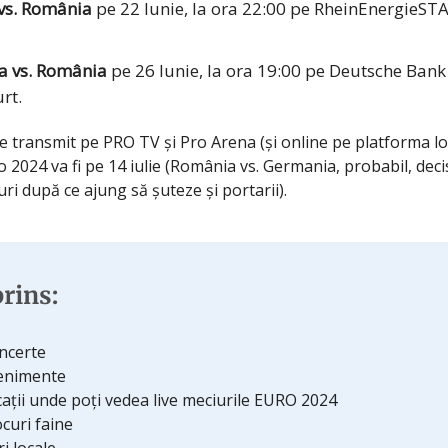
 vs. România
pe 22 Iunie, la ora 22:00 pe RheinEnergieST
ia vs. România
pe 26 Iunie, la ora 19:00 pe Deutsche Bank
rt.
e transmit pe PRO TV și Pro Arena (și online pe platforma lo
o 2024 va fi pe 14 iulie (România vs. Germania, probabil, dec
uri după ce ajung să șuteze și portarii).
rins:
ncerte
enimente
ații unde poți vedea live meciurile EURO 2024
ocuri faine