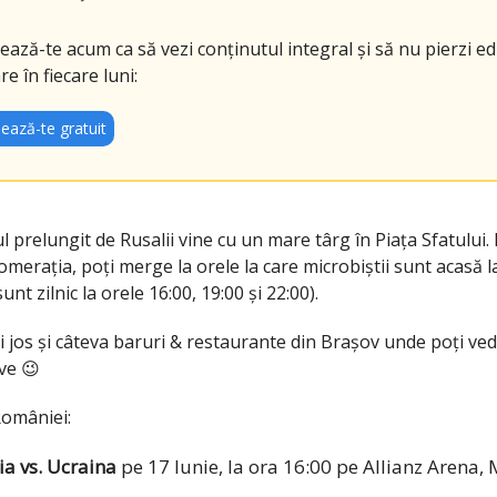
ază-te acum ca să vezi conținutul integral și să nu pierzi edi
re în fiecare luni:
ează-te gratuit
prelungit de Rusalii vine cu un mare târg în Piața Sfatului. 
lomerația, poți merge la orele la care microbiștii sunt acasă 
unt zilnic la orele 16:00, 19:00 și 22:00).
i jos și câteva baruri & restaurante din Brașov unde poți ve
ive 😉
României:
a vs. Ucraina
pe 17 Iunie, la ora 16:00 pe Allianz Arena,