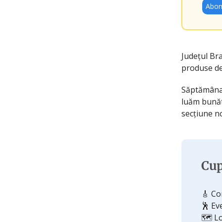
Abon
Județul Br
produse del
Săptămâna 
luăm bunătă
secțiune n
Cup
🎸 Co
🕺 Ev
🗺️ L