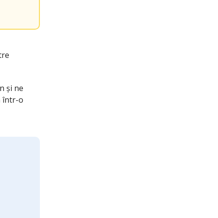
tre
n și ne
 într-o