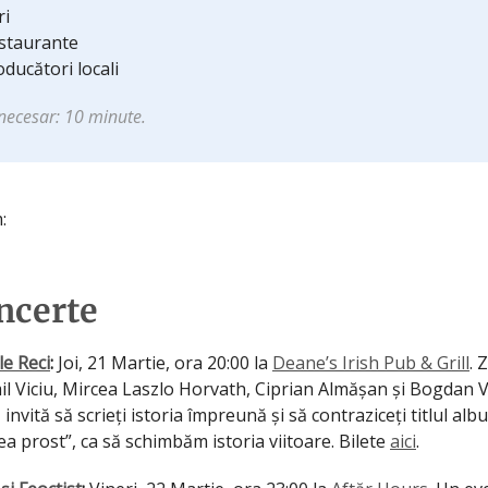
ri
estaurante
oducători locali
necesar: 10 minute.
:
ncerte
e Reci
:
Joi, 21 Martie, ora 20:00 la
Deane’s Irish Pub & Grill
. 
il Viciu, Mircea Laszlo Horvath, Ciprian Almășan și Bogdan V
invită să scrieți istoria împreună și să contraziceți titlul alb
ea prost”, ca să schimbăm istoria viitoare. Bilete
aici
.