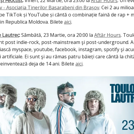
i Feoctist
:
Vineri, 22 Martie, ora 23:00 la
Aftăr Hours
. Un e
 - Asociația Tinerilor Basarabeni din Brașov
. Cei 2 au milio
i pe TikTok și YouTube și cântă o combinație faină de rap + 
in Republica Moldova. Bilete
aici
.
 Lautrec
:
Sâmbătă, 23 Martie, ora 20:00 la
Aftăr Hours
. Tou
nt post indie-rock, post-mainstream şi post-underground. A
iască myspace, youtube, facebook, instagram, spotify şi acu
 artificiale. Ei sunt şi au rămas patru băieți care cântă la chită
reinventează deja de 14 ani. Bilete
aici
.