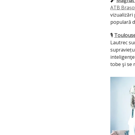
🧨
Magnat ș
ATB Brașov
vizualizăr
populară d
🎙
Toulouse
Lautrec su
supraviețu
inteligenţei
tobe şi se 