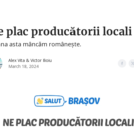
🛍️ Shopping
🧑‍🎓 Cursuri
🤳 Social Media
e plac producătorii locali
̂na asta mâncăm românește.
Alex Vita & Victor Ilioiu
March 18, 2024