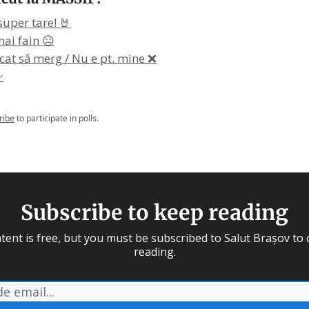
super tare! 🤘
ai fain 😑
at să merg / Nu e pt. mine ❌

ribe
to participate in polls.
Subscribe to keep reading
tent is free, but you must be subscribed to Salut Brașov to
reading.