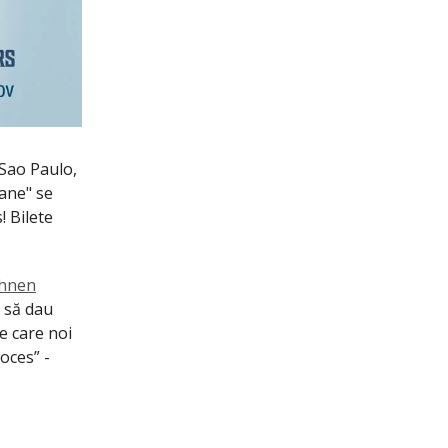
 Sao Paulo,
cane" se
! Bilete
hnen
s să dau
e care noi
oces” -