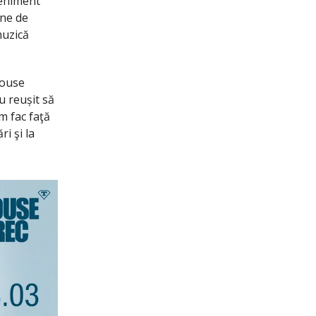
veniment
ane de
muzică
louse
u reușit să
m fac faţă
ri şi la