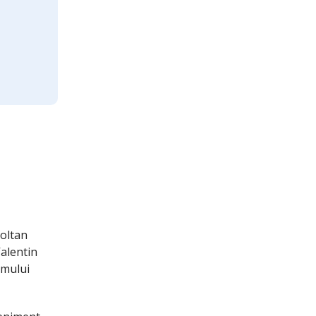
Zoltan
alentin
umului