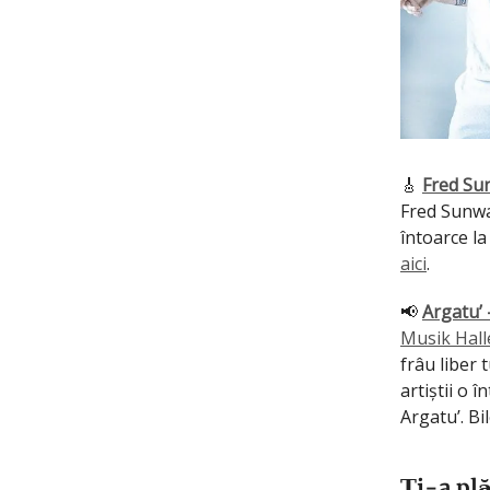
🎸
Fred Su
Fred Sunwal
întoarce la
aici
.
📢
Argatu’
Musik Hall
frâu liber
artiștii o 
Argatu’. Bi
Ți-a pl