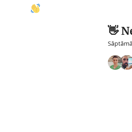
🚩 Activități
🍽️ Mâncare
🤝 Colaborări
👋 N
Săptăma