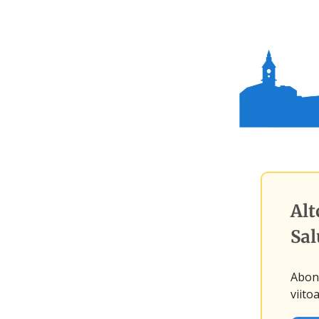
Alt
Sal
Abone
viitoa