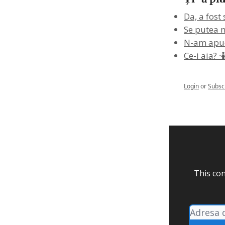
Da, a fost 
Se putea m
N-am apuc
Ce-i aia? 
Login
or
Subsc
This con