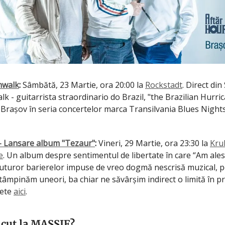
nwalk
:
Sâmbătă, 23 Martie, ora 20:00 la
Rockstadt
. Direct din
k - guitarrista straordinario do Brazil, "the Brazilian Hurri
 Brașov în seria concertelor marca Transilvania Blues Nights
 - Lansare album "Tezaur"
:
Vineri, 29 Martie, ora 23:30 la
Kru
e
. Un album despre sentimentul de libertate în care “Am ale
 tuturor barierelor impuse de vreo dogmă nescrisă muzical, p
întâmpinăm uneori, ba chiar ne săvârșim indirect o limită în pr
lete
aici
.
ăcut la MASSIF?