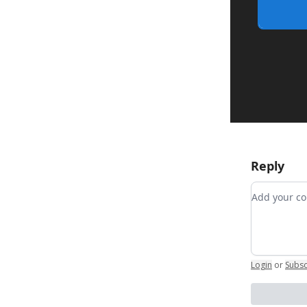
Reply
Add your
Login
or
Subsc