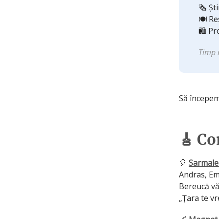
🗞️ Ști
🍽️ R
🛍️ Pr
Timp 
Să începem
🎸 Co
🎈
Sarmalel
Andras, Em
Bereucă vă 
„Țara te vr