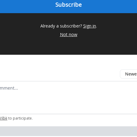
Already a subscriber?
Sign in
.
Not now
Newes
 comment
ribe
to participate
.