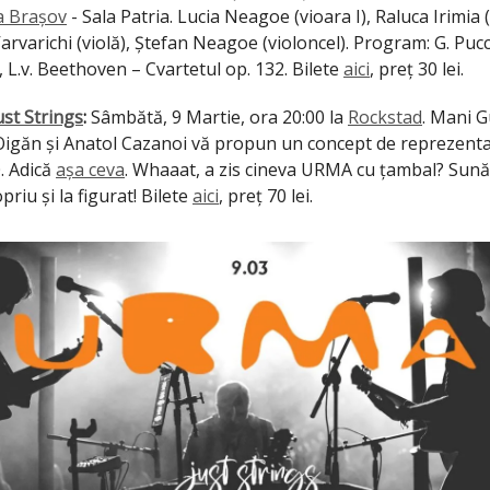
a Brașov
- Sala Patria. Lucia Neagoe (vioara I), Raluca Irimia (
arvarichi (violă), Ștefan Neagoe (violoncel). Program: G. Pucc
 L.v. Beethoven – Cvartetul op. 132. Bilete
aici
, preț 30 lei.
st Strings
:
Sâmbătă, 9 Martie, ora 20:00 la
Rockstad
. Mani G
Oigăn și Anatol Cazanoi vă propun un concept de reprezentați
. Adică
așa ceva
. Whaaat, a zis cineva URMA cu țambal? Sun
priu și la figurat! Bilete
aici
, preț 70 lei.