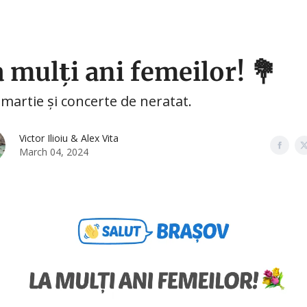
🛍️ Shopping
🧑‍🎓 Cursuri
🤳 Social Media
a mulți ani femeilor! 💐
 martie și concerte de neratat.
Victor Ilioiu & Alex Vita
March 04, 2024