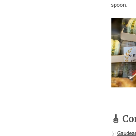
spoon
.
🎸 Co
🎻
Gaudeam