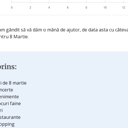
am gândit să vă dăm o mână de ajutor, de data asta cu câteva
ntru 8 Martie.
rins:
ei de 8 martie
ncerte
enimente
ocuri faine
ri
estaurante
hopping