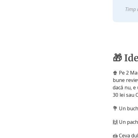
Timp 
🎁 Id
🍿 Pe 2 Ma
bune revie
dacă nu, e 
30 lei sau
💐 Un buch
🙌 Un pach
🍰 Ceva du