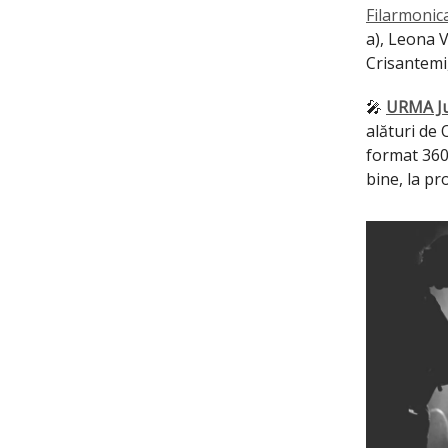
Filarmonic
a), Leona V
Crisantemi,
🎤
URMA Ju
alături de 
format 360
bine, la pro