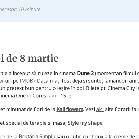
necesar: 10 minute.
ei de 8 martie
rtie a început să ruleze în cinema
Dune 2
(momentan filmul c
w-uri pe
IMDB
). Daca n-ați fost deja și sunteți amândoi fani sc
un pretext bun pentru o ieșire în doi. Bilete pt. Cinema City l
 Cinema One în Coresi
aici
- 15 lei.
et minunat de flori de la
Kali flowers
.
Vezi
aici
alte florarii fa
et special de terapie și masaj
Style my shape
.
lce de la
Brutăria Simplu
sau o cutie cu choux à la crème de 