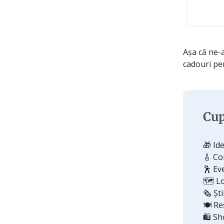
Așa că ne-
cadouri pe
Cup
🎁 Id
🎸 Co
🕺 Ev
🗺️ L
🗞️ Ști
🍽️ R
🛍️ S