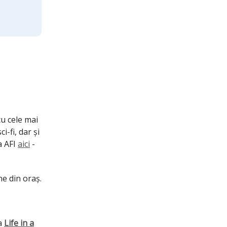
u cele mai
i-fi, dar și
a AFI
aici
-
ine din oraș.
la
Life in a