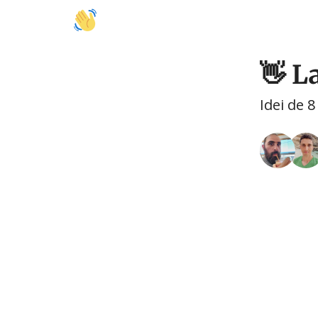
🚩 Activități
🍽️ Mâncare
🤝 Colaborări
👋 L
Idei de 8