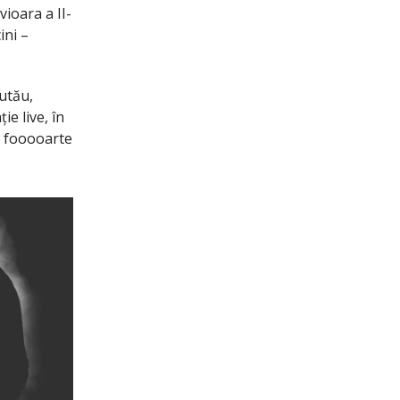
vioara a II-
ini –
utău,
e live, în
ă fooooarte