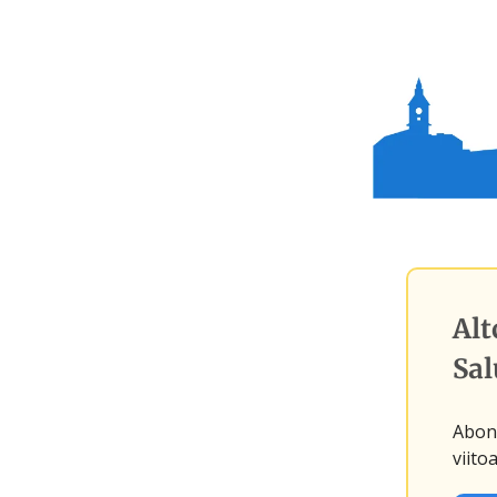
Alt
Sal
Abone
viitoa