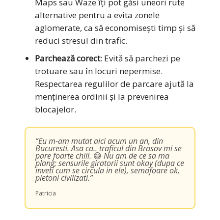
Maps sau Waze îți pot găsi uneori rute
alternative pentru a evita zonele
aglomerate, ca să economisești timp și să
reduci stresul din trafic.
Parchează corect
: Evită să parchezi pe
trotuare sau în locuri nepermise.
Respectarea regulilor de parcare ajută la
menținerea ordinii și la prevenirea
blocajelor.
“Eu m-am mutat aici acum un an, din
Bucuresti. Asa ca.. traficul din Brasov mi se
pare foarte chill.
😅
Nu am de ce sa ma
plang; sensurile giratorii sunt okay (dupa ce
inveti cum se circula in ele), semafoare ok,
pietoni civilizati.”
Patricia