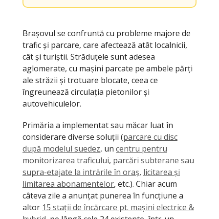
Brașovul se confruntă cu probleme majore de
trafic și parcare, care afectează atât localnicii,
cât și turiștii. Străduțele sunt adesea
aglomerate, cu mașini parcate pe ambele părți
ale străzii și trotuare blocate, ceea ce
îngreunează circulația pietonilor și
autovehiculelor.
Primăria a implementat sau măcar luat în
considerare diverse soluții (
parcare cu disc
după modelul suedez
, un
centru pentru
monitorizarea traficului
,
parcări subterane sau
supra-etajate la intrările în oraș
,
licitarea și
limitarea abonamentelor
, etc.). Chiar acum
câteva zile a anunțat punerea în funcțiune a
altor
15 stații de încărcare pt. mașini electrice &