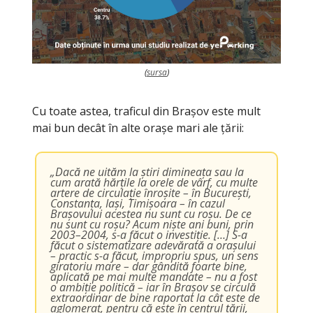
(
sursa
)
Cu toate astea, traficul din Brașov este mult
mai bun decât în alte orașe mari ale țării:
„Dacă ne uităm la știri dimineața sau la
cum arată hărțile la orele de vârf, cu multe
artere de circulație înroșite – în București,
Constanța, Iași, Timișoara – în cazul
Brașovului acestea nu sunt cu roșu. De ce
nu sunt cu roșu? Acum niște ani buni, prin
2003–2004, s-a făcut o investiție. […] S-a
făcut o sistematizare adevărată a orașului
– practic s-a făcut, impropriu spus, un sens
giratoriu mare – dar gândită foarte bine,
aplicată pe mai multe mandate – nu a fost
o ambiție politică – iar în Brașov se circulă
extraordinar de bine raportat la cât este de
aglomerat, pentru că este în centrul țării,