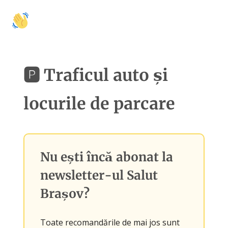
🚩
🍽️
🛍️
🤝 Colaborări
Activități
Mâncare
Shopping
Cu
🅿️ Traficul auto și
locurile de parcare
Nu ești încă abonat la
newsletter-ul
Salut
Brașov
?
Toate recomandările de mai jos sunt