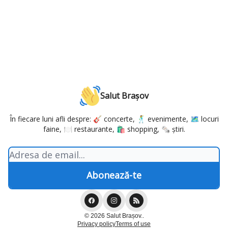
Salut Brașov
În fiecare luni afli despre: 🎸 concerte, 🕺 evenimente, 🗺️ locuri
faine, 🍽️ restaurante, 🛍️ shopping, 🗞️ știri.
© 2026 Salut Brașov..
Privacy policy
Terms of use