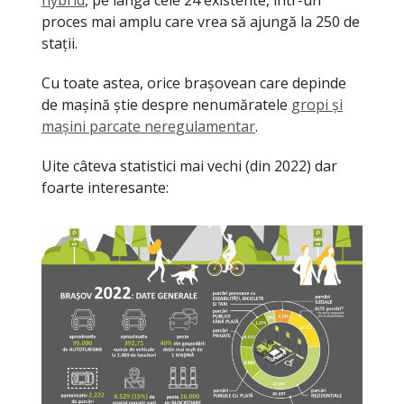
hybrid
, pe lângă cele 24 existente, într-un
proces mai amplu care vrea să ajungă la 250 de
stații.
Cu toate astea, orice brașovean care depinde
de mașină știe despre nenumăratele
gropi și
mașini parcate neregulamentar
.
Uite câteva statistici mai vechi (din 2022) dar
foarte interesante: