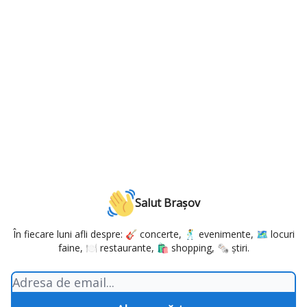
Salut Brașov
În fiecare luni afli despre: 🎸 concerte, 🕺 evenimente, 🗺️ locuri
faine, 🍽️ restaurante, 🛍️ shopping, 🗞️ știri.