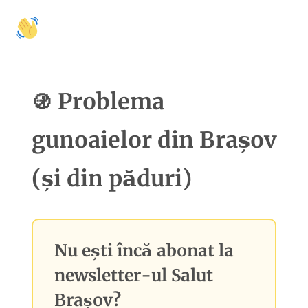
🚩
🍽️
🛍️
🤝 Colaborări
Activități
Mâncare
Shopping
Cu
Problema
🚯
gunoaielor din Brașov
(și din păduri)
Nu ești încă abonat la
newsletter-ul
Salut
Brașov
?